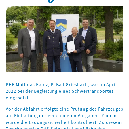
PHK Matthias Kainz, PI Bad Griesbach, war im April
2022 bei der Begleitung eines Schwertransportes
eingesetzt.
Vor der Abfahrt erfolgte eine Prüfung des Fahrzeuges
auf Einhaltung der genehmigten Vorgaben. Zudem
wurde die Ladungssicherheit kontrolliert. Zu diesem
Zwecke bestieg PHK Kainz die Ladefläche des