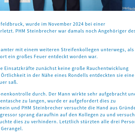
feldbruck, wurde im November 2024 bei einer
erletzt. PHM Steinbrecher war damals noch Angehöriger de
eamter mit einem weiteren Streifenkollegen unterwegs, als 
ort ein großes Feuer entdeckt worden war.
ie Einsatzkräfte zunächst keine große Rauchentwicklung
Örtlichkeit in der Nähe eines Rondells entdeckten sie eine
uer saß.
onenkontrolle durch. Der Mann wirkte sehr aufgebracht un
ckentasche zu langen, wurde er aufgefordert dies zu
hinein und PHM Steinbrecher versuchte die Hand aus Gründ
ggressor sprang daraufhin auf den Kollegen zu und versuch
uchte dies zu verhindern. Letztlich stürzten alle drei Pers
 Gerangel.