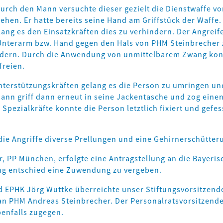
ch den Mann versuchte dieser gezielt die Dienstwaffe vo
ehen. Er hatte bereits seine Hand am Griffstück der Waffe.
ang es den Einsatzkräften dies zu verhindern. Der Angreif
 Unterarm bzw. Hand gegen den Hals von PHM Steinbrecher 
ndern. Durch die Anwendung von unmittelbarem Zwang ko
freien.
Unterstützungskräften gelang es die Person zu umringen un
 Mann griff dann erneut in seine Jackentasche und zog eine
pezialkräfte konnte die Person letztlich fixiert und gefes
die Angriffe diverse Prellungen und eine Gehirnerschütter
 PP München, erfolgte eine Antragstellung an die Bayeris
tung entschied eine Zuwendung zu vergeben.
nd EPHK Jörg Wuttke überreichte unser Stiftungsvorsitzend
an PHM Andreas Steinbrecher. Der Personalratsvorsitzend
enfalls zugegen.