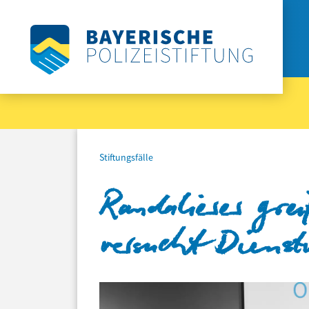
Stiftungsfälle
Randalierer gre
versucht Dienstw