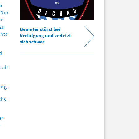
n
 Nur
er
zu
Beamter stürzt bei
nnte
Verfolgung und verletzt
sich schwer
d
n
selt
ung.
che
er
e