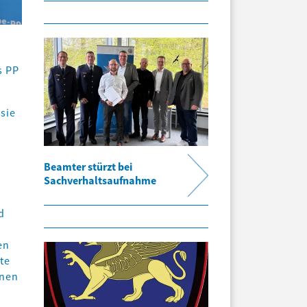
s PP
sie
Beamter stürzt bei
Sachverhaltsaufnahme
d
en
te
onen