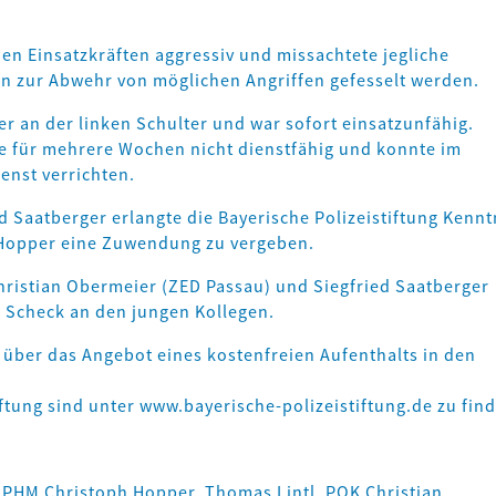
den Einsatzkräften aggressiv und missachtete jegliche
n zur Abwehr von möglichen Angriffen gefesselt werden.
r an der linken Schulter und war sofort einsatzunfähig.
ge für mehrere Wochen nicht dienstfähig und konnte im
enst verrichten.
d Saatberger erlangte die Bayerische Polizeistiftung Kennt
 Hopper eine Zuwendung zu vergeben.
hristian Obermeier (ZED Passau) und Siegfried Saatberger
 Scheck an den jungen Kollegen.
über das Angebot eines kostenfreien Aufenthalts in den
ftung sind unter www.bayerische-polizeistiftung.de zu fin
 PHM Christoph Hopper, Thomas Lintl, POK Christian