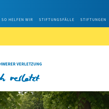
SO HELFEN WIR
STIFTUNGSFÄLLE
STIFTUNGEN
SCHWERER VERLETZUNG
h verletzt