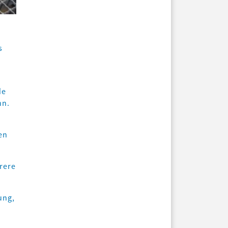
s
de
hn.
en
rere
ung,